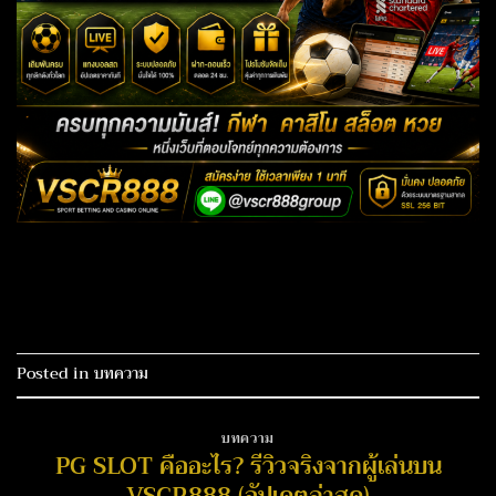
CONTINUE READING
→
Posted in
บทความ
บทความ
PG SLOT คืออะไร? รีวิวจริงจากผู้เล่นบน