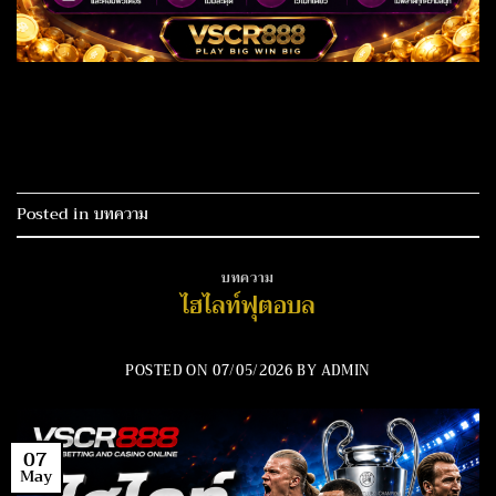
CONTINUE READING
→
Posted in
บทความ
บทความ
ไฮไลท์ฟุตอบล
POSTED ON
07/05/2026
BY
ADMIN
07
May