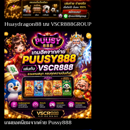
Huaydragon88 บน VSCR888GROUP
เกมยอดนิยมจากค่าย Pussy888