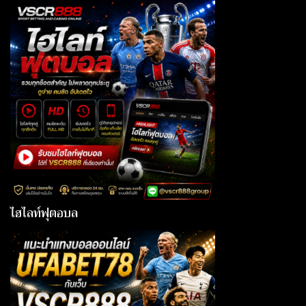
ไฮไลท์ฟุตอบล