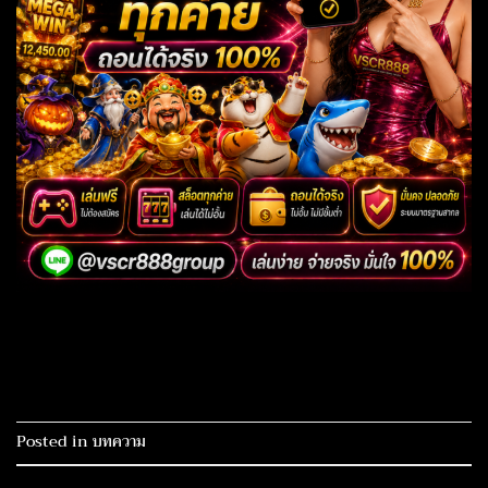
CONTINUE READING
→
Posted in
บทความ