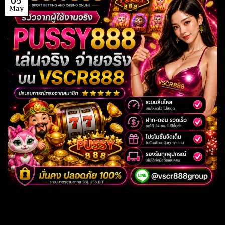
05
May
CONTINUE READING
→