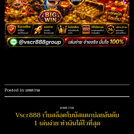
CONTINUE READING
→
Posted in
บทความ
บทความ
Vscr888 เว็บสล็อตโบนัสแตกบ่อยอันดับ
1 เล่นง่าย ทำเงินได้ไวที่สุด