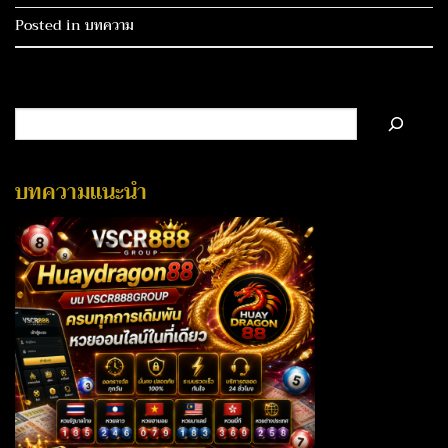
Posted in
บทความ
Search
บทความแนะนำ