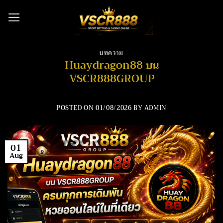
Skip
to
content
บทความ
Huaydragon88 บน
VSCR888GROUP
POSTED ON
01/08/2026
BY
ADMIN
01
Aug