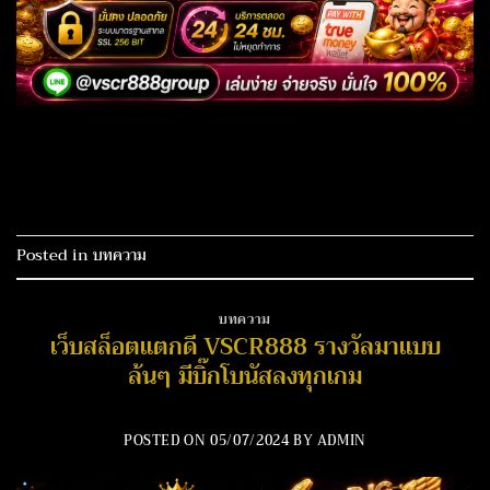
CONTINUE READING
→
Posted in
บทความ
บทความ
เว็บสล็อตแตกดี VSCR888 รางวัลมาแบบ
ล้นๆ มีบิ๊กโบนัสลงทุกเกม
POSTED ON
05/07/2024
BY
ADMIN