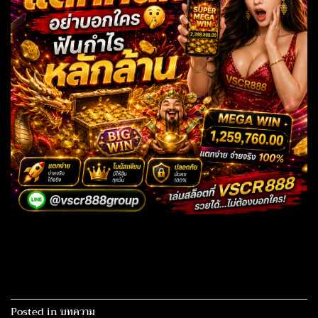
CONTINUE READING
→
Posted in
บทความ